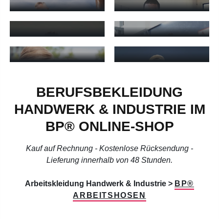
Arbeitshosen Herren - mehr erfahren
Arbeitsjacken Herren - mehr e
ARBEITSSHIRTS
ARBEITSHOSEN
HERREN
DAMEN
Arbeitsshirts Herren - mehr erfahren
Arbeitshosen Damen - mehr e
ARBEITSJACKEN
ARBEITSSHIRTS
DAMEN
DAMEN
Arbeitsjacken Damen - mehr erfahren
Arbeitsshirts Damen - mehr er
BERUFSBEKLEIDUNG
HANDWERK & INDUSTRIE IM
BP® ONLINE-SHOP
Kauf auf Rechnung - Kostenlose Rücksendung -
Lieferung innerhalb von 48 Stunden.
Arbeitskleidung Handwerk & Industrie >
BP®
ARBEITSHOSEN