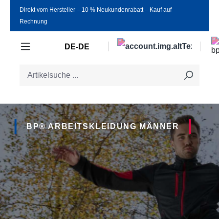
Direkt vom Hersteller ‒ 10 % Neukundenrabatt ‒ Kauf auf
Zum Hauptinhalt springen
Rechnung
DE-DE
BP® ARBEITSKLEIDUNG MÄNNER