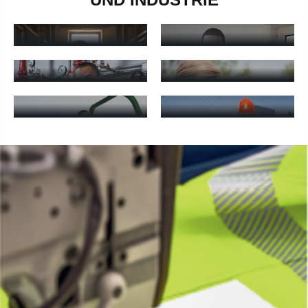
LANDWIRTSCHAFT
HEIZUNGSTECHNIK
Landwirtschaft - mehr erfahren
Sanitär- & Heizungstechnik - 
SCHREINEREI &
ELEKTROINSTALLATION
TISCHLEREI
Elektroinstallation - mehr erfahren
Schreinerei & Tischlerei - meh
GARTEN- &
LANDSCHAFTSBAU
WARNSCHUTZ
Garten- & Landschaftsbau - mehr erfahren
Warnschutz - mehr erfahren